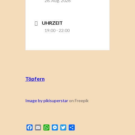
26. Aug. 2026
UHRZEIT
19:00 - 22:00
Töpfern
Image by pikisuperstar
on Freepik
Facebook
Email
WhatsApp
Messenger
Twitter
Teilen