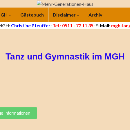
 MGH
Gästebuch
Disclaimer
Archiv
 MGH:
Christine Pfeuffer
;
Tel.: 0511 - 72 11 35;
E-Mail:
mgh-lang
Tanz und Gymnastik im MGH
ge Informationen