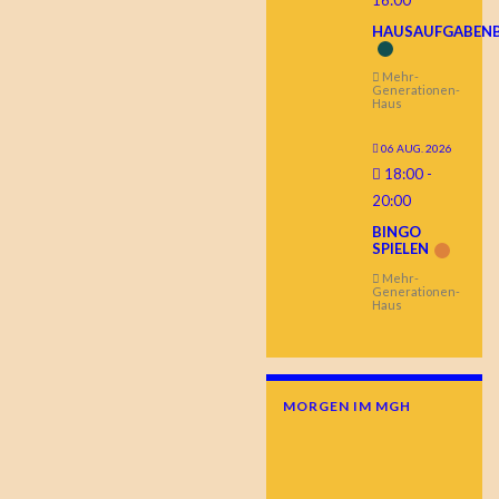
HAUSAUFGABEN
Mehr-
Generationen-
Haus
06 AUG. 2026
18:00
-
20:00
BINGO
SPIELEN
Mehr-
Generationen-
Haus
MORGEN IM MGH