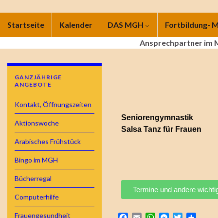
Startseite
Kalender
DAS MGH
Fortbildung-
Ansprechpartner im
GANZJÄHRIGE
ANGEBOTE
Kontakt, Öffnungszeiten
Seniorengymnastik
Aktionswoche
Salsa Tanz für Frauen
Arabisches Frühstück
Bingo im MGH
Bücherregal
Termine und andere wichti
Computerhilfe
Frauengesundheit
Facebook
Email
WhatsApp
Messenger
Twitter
Teilen