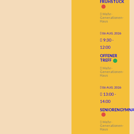
FRÜHSTÜCK
Mehr-
Generationen-
Haus
06 AUG. 2026
9:30
-
12:00
OFFENER
TREFF
Mehr-
Generationen-
Haus
06 AUG. 2026
13:00
-
14:00
SENIORENGYMNA
Mehr-
Generationen-
Haus