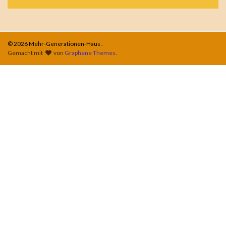
© 2026 Mehr-Generationen-Haus .
Gemacht mit
von
Graphene Themes
.