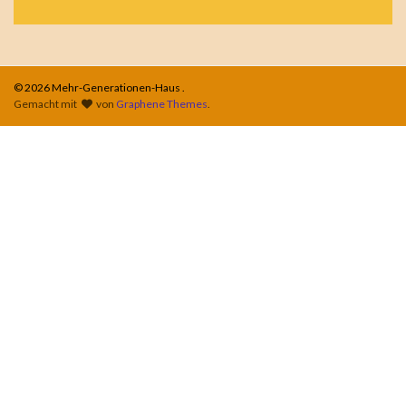
© 2026 Mehr-Generationen-Haus .
Gemacht mit
von
Graphene Themes
.