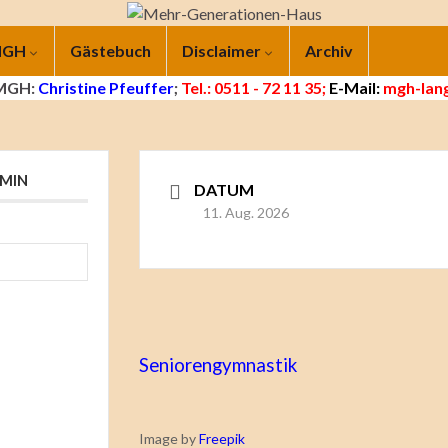
 MGH
Gästebuch
Disclaimer
Archiv
 MGH:
Christine Pfeuffer
;
Tel.: 0511 - 72 11 35;
E-Mail:
mgh-lang
MIN
DATUM
11. Aug. 2026
e
Seniorengymnastik
Image by
Freepik