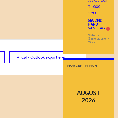
08 AUG. 2026
10:00
-
12:00
SECOND
HAND
SAMSTAG
Mehr-
Generationen-
Haus
+ iCal / Outlook exportieren
MORGEN IM MGH
AUGUST
2026