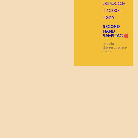
08 AUG. 2026
10:00
-
12:00
SECOND
HAND
SAMSTAG
Mehr-
Generationen-
Haus