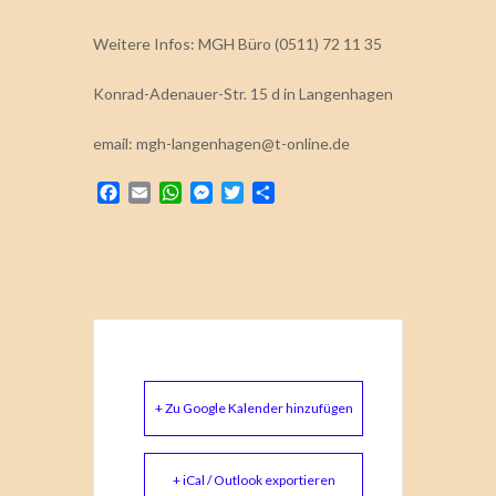
Weitere Infos: MGH Büro (0511) 72 11 35
Konrad-Adenauer-Str. 15 d in Langenhagen
email: mgh-langenhagen@t-online.de
Facebook
Email
WhatsApp
Messenger
Twitter
Teilen
+ Zu Google Kalender hinzufügen
+ iCal / Outlook exportieren