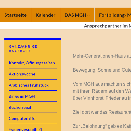
Startseite
Kalender
DAS MGH
Fortbildung-
Ansprechpartner im
GANZJÄHRIGE
ANGEBOTE
Mehr-Generationen-Haus auf
Kontakt, Öffnungszeiten
Bewegung, Sonne und Gute
Aktionswoche
Vom MGH aus machten sich
Arabisches Frühstück
mit ihren Rädern auf den 
Bingo im MGH
über Vinnhorst, Friedenau 
Bücherregal
Ziel dort war das Restaurant
Computerhilfe
Zur „Belohnung“ gab es Kaf
Frauengesundheit