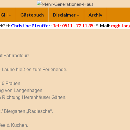
 MGH
Gästebuch
Disclaimer
Archiv
 MGH:
Christine Pfeuffer
;
Tel.: 0511 - 72 11 35;
E-Mail:
mgh-lang
 Fahrradtour!
 Laune hieß es zum Ferienende.
 6 Frauen
Weg von Langenhagen
in Richtung Herrenhäuser Gärten.
 / Biergarten „Radiesche“.
fee & Kuchen.